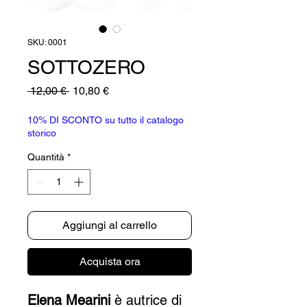
SKU: 0001
SOTTOZERO
Prezzo
Prezzo
 12,00 € 
10,80 €
regolare
scontato
10% DI SCONTO su tutto il catalogo
storico
Quantità
*
Aggiungi al carrello
Acquista ora
Elena Mearini
è autrice di