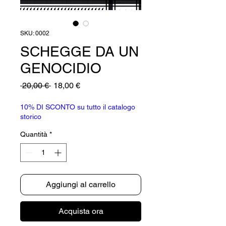
SKU: 0002
SCHEGGE DA UN
GENOCIDIO
Prezzo
Prezzo
 20,00 € 
18,00 €
regolare
scontato
10% DI SCONTO su tutto il catalogo
storico
Quantità
*
Aggiungi al carrello
Acquista ora