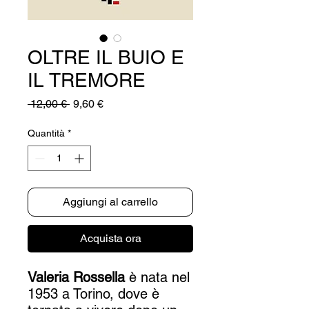
OLTRE IL BUIO E
IL TREMORE
Prezzo
Prezzo
 12,00 € 
9,60 €
regolare
scontato
Quantità
*
Aggiungi al carrello
Acquista ora
Valeria Rossella
è nata nel
1953 a Torino, dove è