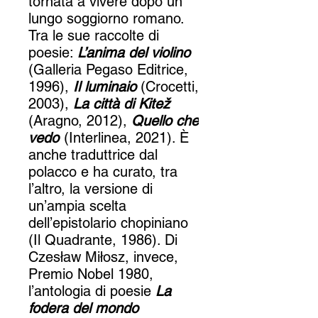
tornata a vivere dopo un
lungo soggiorno romano.
Tra le sue raccolte di
poesie:
L’anima del violino
(Galleria Pegaso Editrice,
1996),
Il luminaio
(Crocetti,
2003),
La città di Kitež
(Aragno, 2012),
Quello che
vedo
(Interlinea, 2021). È
anche traduttrice dal
polacco e ha curato, tra
l’altro, la versione di
un’ampia scelta
dell’epistolario chopiniano
(Il Quadrante, 1986). Di
Czesław Miłosz, invece,
Premio Nobel 1980,
l’antologia di poesie
La
fodera del mondo