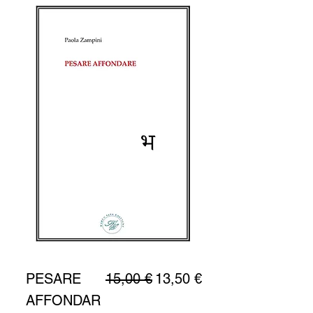
Prezzo regolare
Prezzo scontato
PESARE
15,00 €
13,50 €
AFFONDAR