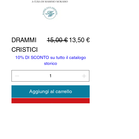
Prezzo regolare
Prezzo scontato
DRAMMI
15,00 €
13,50 €
CRISTICI
10% DI SCONTO su tutto il catalogo
storico
Aggiungi al carrello